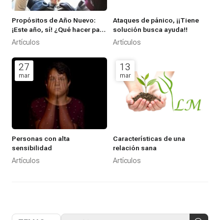
Propósitos de Año Nuevo:
Ataques de pánico, ¡¡Tiene
¡Este año, sí! ¿Qué hacer para
solución busca ayuda!!
que, a diferencia de lo que
Artículos
Artículos
suele pasar, alcances tus
propósitos de Año Nuevo?
27
13
mar
mar
Personas con alta
Características de una
sensibilidad
relación sana
Artículos
Artículos