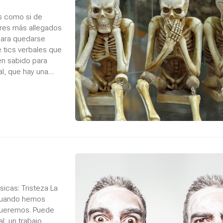
os como si de
eres más allegados
 para quedarse
 tics verbales que
en sabido para
l, que hay una
icas: Tristeza La
 cuando hemos
 queremos. Puede
l, un trabajo,