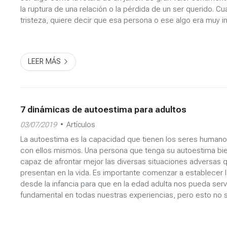
la ruptura de una relación o la pérdida de un ser querido. 
tristeza, quiere decir que esa persona o ese algo era muy 
nosotros. Por lo tanto debemos honrarlo como tal. Pod...
LEER MÁS
7 dinámicas de autoestima para adultos
03/07/2019
Artículos
La autoestima es la capacidad que tienen los seres humano
con ellos mismos. Una persona que tenga su autoestima bie
capaz de afrontar mejor las diversas situaciones adversas 
presentan en la vida. Es importante comenzar a establecer 
desde la infancia para que en la edad adulta nos pueda serv
fundamental en todas nuestras experiencias, pero esto no s
Es entonces cuando las dinámicas de autoestima pa...