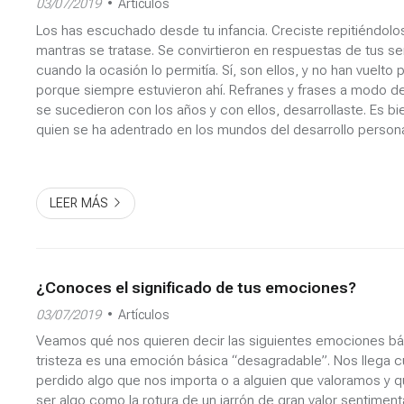
03/07/2019
Artículos
Los has escuchado desde tu infancia. Creciste repitiéndol
mantras se tratase. Se convirtieron en respuestas de tus s
cuando la ocasión lo permitía. Sí, son ellos, y no han vuelto
porque siempre estuvieron ahí. Refranes y frases a modo de
se sucedieron con los años y con ellos, desarrollaste. Es bi
quien se ha adentrado en los mundos del desarrollo persona
serie de creencias limitantes. ¿Pero y el lenguaj...
LEER MÁS
¿Conoces el significado de tus emociones?
03/07/2019
Artículos
Veamos qué nos quieren decir las siguientes emociones bás
tristeza es una emoción básica “desagradable”. Nos llega
perdido algo que nos importa o a alguien que valoramos y
ser algo como la rotura de un jarrón de gran valor sentimenta