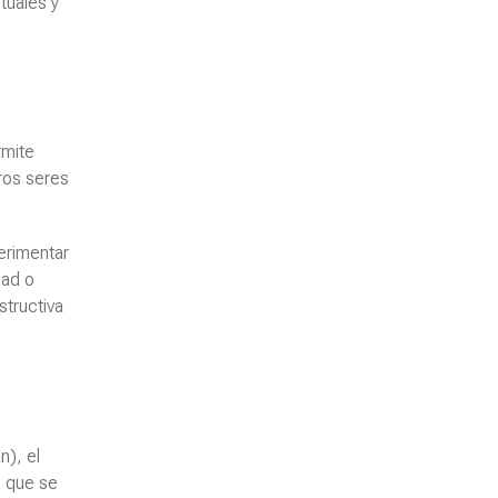
tuales y
rmite
ros seres
erimentar
dad o
tructiva
n), el
s que se