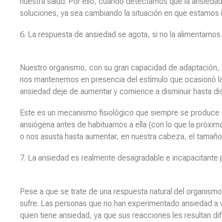
nuestra salud. Por ello, cuando detectamos que la ansieda
soluciones, ya sea cambiando la situación en que estamos i
6. La respuesta de ansiedad se agota, si no la alimentamos
Nuestro organismo, con su gran capacidad de adaptación,
nos mantenemos en presencia del estímulo que ocasionó la 
ansiedad deje de aumentar y comience a disminuir hasta dis
Este es un mecanismo fisiológico que siempre se produce a
ansiógena antes de habituarnos a ella (con lo que la próx
o nos asusta hasta aumentar, en nuestra cabeza, el tamaño
7. La ansiedad es realmente desagradable e incapacitante p
Pese a que se trate de una respuesta natural del organism
sufre. Las personas que no han experimentado ansiedad a v
quien tiene ansiedad, ya que sus reacciones les resultan d