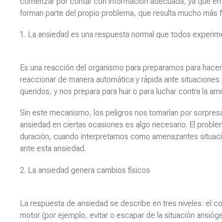
comenzar por contar con información adecuada, ya que en e
forman parte del propio problema, que resulta mucho más 
1. La ansiedad es una respuesta normal que todos exper
Es una reacción del organismo para prepararnos para hacer
reaccionar de manera automática y rápida ante situaciones 
queridos, y nos prepara para huir o para luchar contra la a
Sin este mecanismo, los peligros nos tomarían por sorpres
ansiedad en ciertas ocasiones es algo necesario. El probl
duración, cuando interpretamos como amenazantes situac
ante esta ansiedad.
2. La ansiedad genera cambios físicos
La respuesta de ansiedad se describe en tres niveles: el c
motor (por ejemplo, evitar o escapar de la situación ansiógen