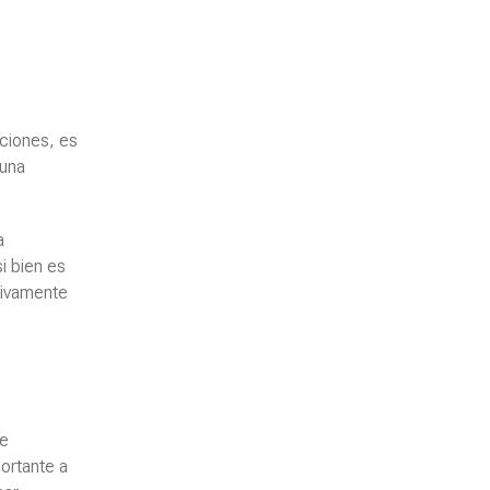
aciones, es
 una
a
i bien es
tivamente
de
ortante a