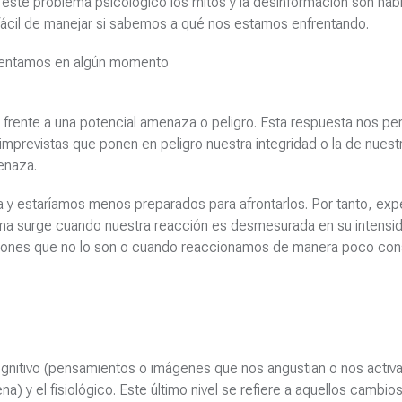
ste problema psicológico los mitos y la desinformación son habi
fácil de manejar si sabemos a qué nos estamos enfrentando.
imentamos en algún momento
 frente a una potencial amenaza o peligro. Esta respuesta nos pe
imprevistas que ponen en peligro nuestra integridad o la de nuest
menaza.
a y estaríamos menos preparados para afrontarlos. Por tanto, exp
ema surge cuando nuestra reacción es desmesurada en su intensi
iones que no lo son o cuando reaccionamos de manera poco cons
ognitivo (pensamientos o imágenes que nos angustian o nos activa
a) y el fisiológico. Este último nivel se refiere a aquellos cambio