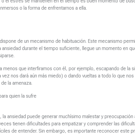
d o el estrés se mantienen en el tiempo es buen momento de bus
nmersos o la forma de enfrentarnos a ella.
 dispone de un mecanismo de habituación. Este mecanismo permit
ansiedad durante el tiempo suficiente, llegue un momento en qu
iparse.
 menos que interfiramos con él, por ejemplo, escapando de la s
ima vez nos dará aún más miedo) o dando vueltas a todo lo que no
 de la amenaza.
ara quien la sufre
o, la ansiedad puede generar muchísimo malestar y preocupación a
eces tienen dificultades para empatizar y comprender las dificul
ifíciles de entender. Sin embargo, es importante reconocer este 