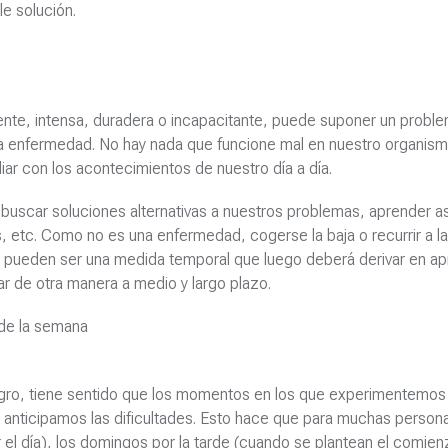
le solución.
te, intensa, duradera o incapacitante, puede suponer un probl
una enfermedad. No hay nada que funcione mal en nuestro organism
diar con los acontecimientos de nuestro día a día.
buscar soluciones alternativas a nuestros problemas, aprender as
, etc. Como no es una enfermedad, cogerse la baja o recurrir a la
 pueden ser una medida temporal que luego deberá derivar en a
ar de otra manera a medio y largo plazo.
 de la semana
ligro, tiene sentido que los momentos en los que experimentemo
anticipamos las dificultades. Esto hace que para muchas persona
l día), los domingos por la tarde (cuando se plantean el comien