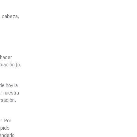
de cabeza,
 hacer
tuación (p.
de hoy la
r nuestra
rsación,
r. Por
mpide
enderlo