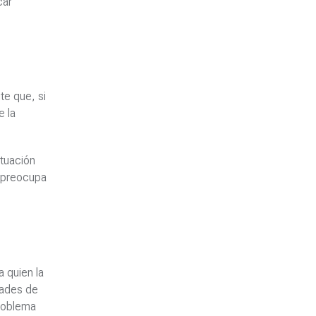
car
e que, si
e la
ituación
s preocupa
 quien la
tades de
problema