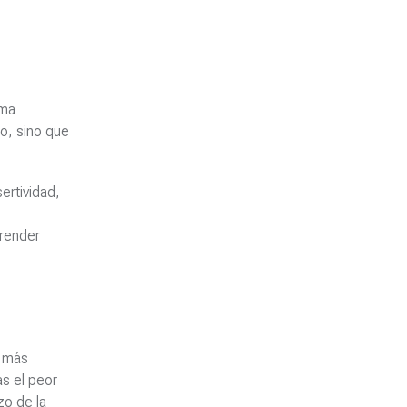
ema
o, sino que
ertividad,
prender
s más
s el peor
zo de la