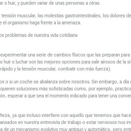
 o huir, y pueden variar de unas personas a otras.
la tensión muscular, las molestias gastrointestinales, los dolores 
ue el organismo haga frente a la amenaza.
os problemas de nuestra vida cotidiana
xperimentar una serie de cambios físicos que las preparan para
huir o luchar son las mejores opciones para salir airosos de la si
 rápido y la tensión muscular, combatir con más fuerza).
rnos o si un coche se abalanza sobre nosotros. Sin embargo, a día 
quieren soluciones más sofisticadas como, por ejemplo, practica
ción, esperar a que sea el momento indicado para tener una conve
ñeza, ya que incluso interfiere con aquello que tenemos que hace
cansados en nuestra entrevista de trabajo o estar nerviosos nos i
rata de un mecanismo evolutivo muy antiguo y automático, pero ent