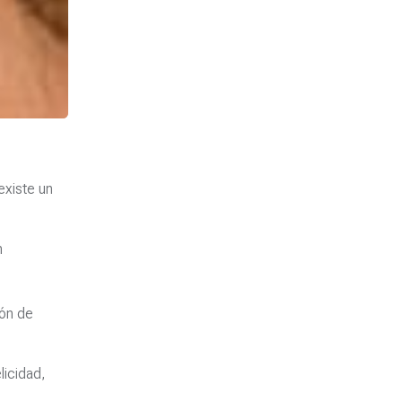
existe un
n
ión de
licidad,