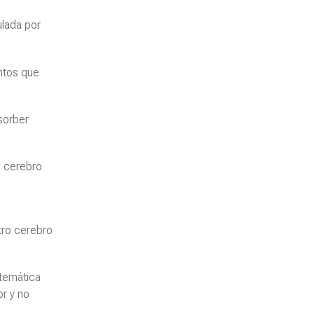
ulada por
entos que
sorber
l cerebro
tro cerebro
stemática
r y no