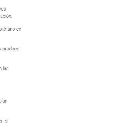
vos
ación.
iptófano en
 y produce
n las
bían
en el