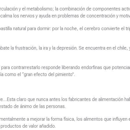
circulación y el metabolismo; la combinación de componentes acti
 calma los nervios y ayuda en problemas de concentración y motiv
stilla natural para dormir: por la noche, el cerebro convierte el tr
e la frustración, la ira y la depresión. Se encuentra en el chile,
y para contrarrestarlo responde liberando endorfinas que potencia
a como el “gran efecto del pimiento”.
e…Esta claro que nunca antes los fabricantes de alimentación ha
 estado de ánimo de las personas.
entalmente a mejorar la forma física, los alimentos que influyen 
productos de valor añadido.