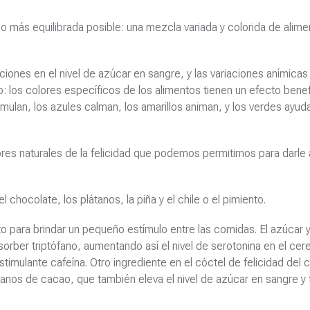
lo más equilibrada posible: una mezcla variada y colorida de alim
aciones en el nivel de azúcar en sangre, y las variaciones anímica
o: los colores específicos de los alimentos tienen un efecto bene
imulan, los azules calman, los amarillos animan, y los verdes ayuda
res naturales de la felicidad que podemos permitirnos para darle 
 chocolate, los plátanos, la piña y el chile o el pimiento.
o para brindar un pequeño estímulo entre las comidas. El azúcar y
ber triptófano, aumentando así el nivel de serotonina en el cere
imulante cafeína. Otro ingrediente en el cóctel de felicidad del 
granos de cacao, que también eleva el nivel de azúcar en sangre y 