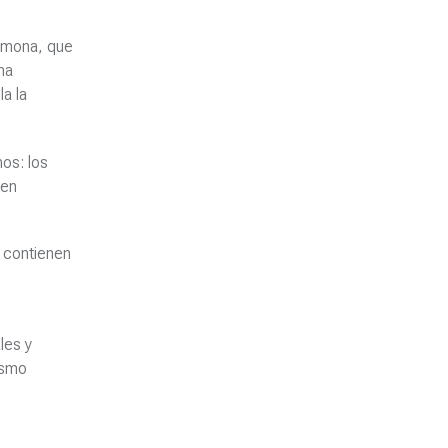
ormona, que
na
la la
mos: los
 en
e contienen
les y
ismo