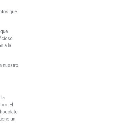
entos que
s que
ficioso
n a la
a nuestro
 la
bro. El
chocolate
tiene un