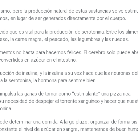
smo, pero la producción natural de estas sustancias se ve estim
emos, en lugar de ser generados directamente por el cuerpo.
ácido que es vital para la producción de serotonina. Entre los alim
ueso, la carne magra, el pescado, las legumbres y las nueces.
mentos no basta para hacernos felices. El cerebro solo puede ab
nvertidos en azúcar en el intestino.
cción de insulina, y la insulina a su vez hace que las neuronas de
ea la serotonina, la hormona para sentirse bien.
impulsa las ganas de tomar como “estimulante” una pizza rica
 su necesidad de despejar el torrente sanguíneo y hacer que nues
onina.
puede determinar una comida. A largo plazo, organizar de forma si
constante el nivel de azúcar en sangre, mantenernos de buen humo