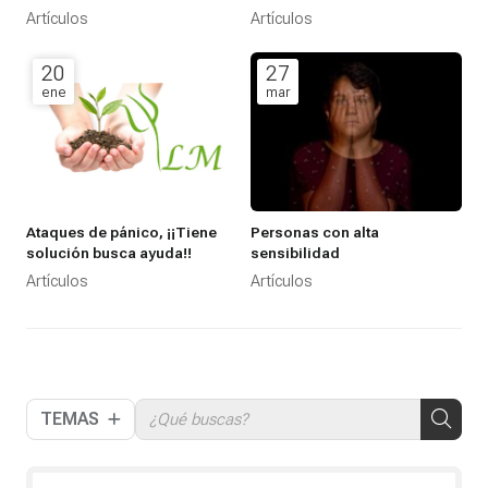
que miramos cambian” –
que, a diferencia de lo que
Artículos
Artículos
Wayne W. Dyer-
suele pasar, alcances tus
propósitos de Año Nuevo?
20
27
ene
mar
Ataques de pánico, ¡¡Tiene
Personas con alta
solución busca ayuda!!
sensibilidad
Artículos
Artículos
TEMAS