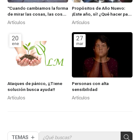
"Cuando cambiamos la forma
Propósitos de Año Nuevo:
de mirar las cosas, las cosas
¡Este año, sí! ¿Qué hacer para
que miramos cambian” –
que, a diferencia de lo que
Artículos
Artículos
Wayne W. Dyer-
suele pasar, alcances tus
propósitos de Año Nuevo?
20
27
ene
mar
Ataques de pánico, ¡¡Tiene
Personas con alta
solución busca ayuda!!
sensibilidad
Artículos
Artículos
TEMAS