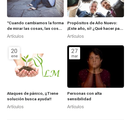
"Cuando cambiamos la forma
Propósitos de Año Nuevo:
de mirar las cosas, las cosas
¡Este año, sí! ¿Qué hacer para
que miramos cambian” –
que, a diferencia de lo que
Artículos
Artículos
Wayne W. Dyer-
suele pasar, alcances tus
propósitos de Año Nuevo?
20
27
ene
mar
Ataques de pánico, ¡¡Tiene
Personas con alta
solución busca ayuda!!
sensibilidad
Artículos
Artículos