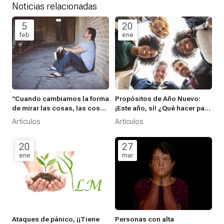
Noticias relacionadas
5
20
feb
ene
"Cuando cambiamos la forma
Propósitos de Año Nuevo:
de mirar las cosas, las cosas
¡Este año, sí! ¿Qué hacer para
que miramos cambian” –
que, a diferencia de lo que
Artículos
Artículos
Wayne W. Dyer-
suele pasar, alcances tus
propósitos de Año Nuevo?
20
27
ene
mar
Ataques de pánico, ¡¡Tiene
Personas con alta